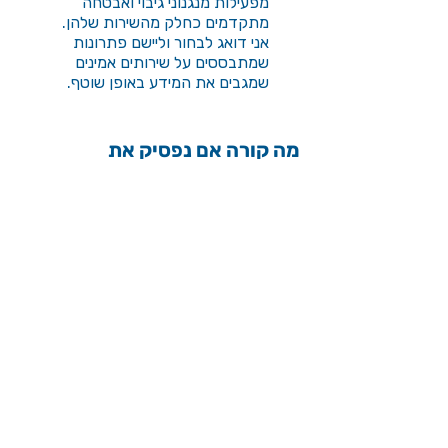
מפעילות מנגנוני גיבוי ואבטחה
מתקדמים כחלק מהשירות שלהן.
אני דואג לבחור וליישם פתרונות
שמתבססים על שירותים אמינים
שמגבים את המידע באופן שוטף.
מה קורה אם נפסיק את
שיתוף הפעולה? מה יקרה
עם הנתונים שלי?
המערכת נבנית על גבי חשבונות
שנפתחים על שמך, והנתונים תמיד
נשארים בשליטתך. אני מבצע את
ההטמעה והחיבורים, אך לא מחזיק
בגישה בלעדית או בבעלות על
המערכת. במקרה של סיום
התקשרות – המערכת ממשיכה
לפעול אצלך כרגיל.