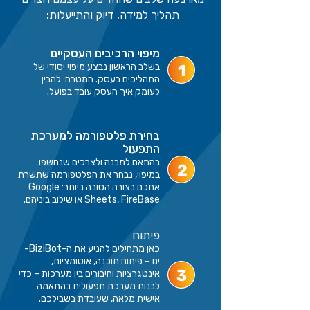
תהליך למידה, דיוק והתייעלות:
מיפוי הרכיבים העסקיים
1
בשלב הראשון נבצע מיפוי יסודי של
התהליכים בעסק. המטרה: להבין
לעומק איך העסק עובד בפועל.
בחירת פלטפורמה למערכת
התפעול
בהתאם למבנה ולצרכים שנחשפו
2
במיפוי, נבחר את הפלטפורמה שתשרת
אתכם בצורה הטובה ביותר:
Google
Sheets, FireBase או שילוב ביניהם.
פיתוח
כאן מתחילים להניע את ה-BiziBot-
ים – פיתוח תוכנה, אוטומציות,
3
אינטגרציות וחיבורים בין מערכות – כדי
לבנות מערכת תפעולית בהתאמה
אישית מלאה, שעובדת בשבילכם.