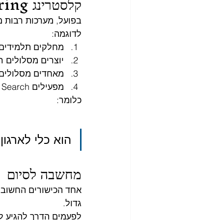
קלסטרינג Clustering בעולם האמיתי
בפועל, מערכות רבות משתמשות ב־ring
לדוגמה:
מחלקים תלמידים 
יוצרים מסלולים ר
מאחדים מסלולים 
מפעילים Local Search או Metaheuristics לשיפור נוסף.
כלומר:
הוא כלי לארגון
מחשבה לסיום
אחד הכישורים החשובי
גדול.
לפעמים הדרך להגיע ל