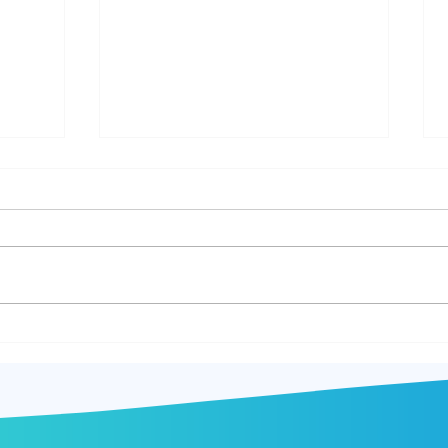
למה אי אפשר למקסם הכול
פתרון 
בו־זמנית - Trade-off
גרוע 