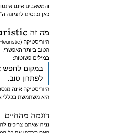
והמשאבים אינם אינסופ
כאן נכנסים לתמונה ה־Heuristics.
מה זה Heuristic?
הטוב ביותר האפשרי.
במילים פשוטות:
במקום לחפש א
לפתרון טוב.
היוריסטיקה אינה מנסה
היא משתמשת בכללי אצב
דוגמה מהחיים
נניח שאתם צריכים להג
האם תבדקו את כל המ