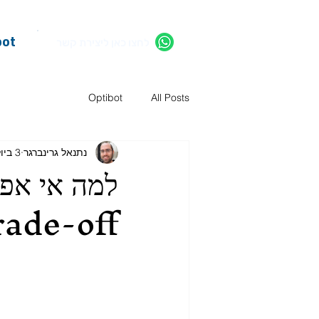
bot
לחצו כאן ליצירת קשר
Optibot
All Posts
נתנאל גרינברגר
3 ביולי
למה אי אפש
rade-off