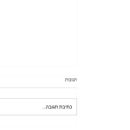
תגובות
כתיבת תגובה...
למה מנוע אופטימיזציה לא באמת