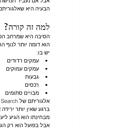
אבל אם נעביר חמישה ת
הבעיה היא שאלגוריתם 
למה זה קורה?
הסיבה היא שמרחב הפת
הוא דומה יותר לנוף הר
יש בו:
עמקים רדודים
עמקים עמוקים
גבעות
רכסים
מבויים סתומים
אלגוריתם של Local Search נע במורד ההר.
ברגע שאין יותר ירידה 
מבחינתו הוא הגיע ליעד
אבל בפועל הוא רק הגי