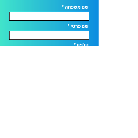
שם משפחה
שם פרטי
טלפון
Email
משהו נוסף?
מלאו פרטים ונחזור אליכם בהקדם!
אני מאשר/ת קבלת מידע ועדכונים מ־bizi-
bot בהתאם ל
מדיניות הפרטיות
שליחה